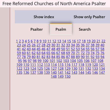
Free Reformed Churches of North America Psalter
Show index
Show only Psalter
Psalter
Psalm
Search
1
2
3
4
5
6
7
8
9
10
11
12
13
14
15
16
17
18
19
20
21
22
23
24
25
26
27
28
29
30
31
32
33
34
35
36
37
38
39
40
41
42
43
44
45
46
47
48
49
50
51
52
53
54
55
56
57
58
59
60
61
62
63
64
65
66
67
68
69
70
71
72
73
74
75
76
77
78
79
80
81
82
83
84
85
86
87
88
89
90
91
92
93
94
95
96
97
98
99
100
101
102
103
104
105
106
107
108
109
110
111
112
113
114
115
116
117
118
119
120
121
122
123
124
125
126
127
128
129
130
131
132
133
134
135
136
137
138
139
140
141
142
143
144
145
146
147
148
149
150