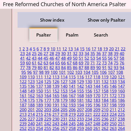
Free Reformed Churches of North America Psalter
Show index
Show only Psalter
Psalter
Psalm
Search
1
2
3
4
5
6
7
8
9
10
11
12
13
14
15
16
17
18
19
20
21
22
23
24
25
26
27
28
29
30
31
32
33
34
35
36
37
38
39
40
41
42
43
44
45
46
47
48
49
50
51
52
53
54
55
56
57
58
59
60
61
62
63
64
65
66
67
68
69
70
71
72
73
74
75
76
77
78
79
80
81
82
83
84
85
86
87
88
89
90
91
92
93
94
95
96
97
98
99
100
101
102
103
104
105
106
107
108
109
110
111
112
113
114
115
116
117
118
119
120
121
122
123
124
125
126
127
128
129
130
131
132
133
134
135
136
137
138
139
140
141
142
143
144
145
146
147
148
149
150
151
152
153
154
155
156
157
158
159
160
161
162
163
164
165
166
167
168
169
170
171
172
173
174
175
176
177
178
179
180
181
182
183
184
185
186
187
188
189
190
191
192
193
194
195
196
197
198
199
200
201
202
203
204
205
206
207
208
209
210
211
212
213
214
215
216
217
218
219
220
221
222
223
224
225
226
227
228
229
230
231
232
233
234
235
236
237
238
239
240
241
242
243
244
245
246
247
248
249
250
251
252
253
254
255
256
257
258
259
260
261
262
263
264