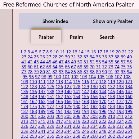
Free Reformed Churches of North America Psalter
Show index
Show only Psalter
Psalter
Psalm
Search
1
2
3
4
5
6
7
8
9
10
11
12
13
14
15
16
17
18
19
20
21
22
23
24
25
26
27
28
29
30
31
32
33
34
35
36
37
38
39
40
41
42
43
44
45
46
47
48
49
50
51
52
53
54
55
56
57
58
59
60
61
62
63
64
65
66
67
68
69
70
71
72
73
74
75
76
77
78
79
80
81
82
83
84
85
86
87
88
89
90
91
92
93
94
95
96
97
98
99
100
101
102
103
104
105
106
107
108
109
110
111
112
113
114
115
116
117
118
119
120
121
122
123
124
125
126
127
128
129
130
131
132
133
134
135
136
137
138
139
140
141
142
143
144
145
146
147
148
149
150
151
152
153
154
155
156
157
158
159
160
161
162
163
164
165
166
167
168
169
170
171
172
173
174
175
176
177
178
179
180
181
182
183
184
185
186
187
188
189
190
191
192
193
194
195
196
197
198
199
200
201
202
203
204
205
206
207
208
209
210
211
212
213
214
215
216
217
218
219
220
221
222
223
224
225
226
227
228
229
230
231
232
233
234
235
236
237
238
239
240
241
242
243
244
245
246
247
248
249
250
251
252
253
254
255
256
257
258
259
260
261
262
263
264