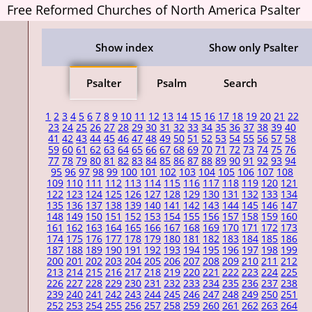
Free Reformed Churches of North America Psalter
Show index
Show only Psalter
Psalter
Psalm
Search
1
2
3
4
5
6
7
8
9
10
11
12
13
14
15
16
17
18
19
20
21
22
23
24
25
26
27
28
29
30
31
32
33
34
35
36
37
38
39
40
41
42
43
44
45
46
47
48
49
50
51
52
53
54
55
56
57
58
59
60
61
62
63
64
65
66
67
68
69
70
71
72
73
74
75
76
77
78
79
80
81
82
83
84
85
86
87
88
89
90
91
92
93
94
95
96
97
98
99
100
101
102
103
104
105
106
107
108
109
110
111
112
113
114
115
116
117
118
119
120
121
122
123
124
125
126
127
128
129
130
131
132
133
134
135
136
137
138
139
140
141
142
143
144
145
146
147
148
149
150
151
152
153
154
155
156
157
158
159
160
161
162
163
164
165
166
167
168
169
170
171
172
173
174
175
176
177
178
179
180
181
182
183
184
185
186
187
188
189
190
191
192
193
194
195
196
197
198
199
200
201
202
203
204
205
206
207
208
209
210
211
212
213
214
215
216
217
218
219
220
221
222
223
224
225
226
227
228
229
230
231
232
233
234
235
236
237
238
239
240
241
242
243
244
245
246
247
248
249
250
251
252
253
254
255
256
257
258
259
260
261
262
263
264