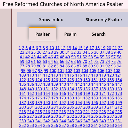
Free Reformed Churches of North America Psalter
Show index
Show only Psalter
Psalter
Psalm
Search
1
2
3
4
5
6
7
8
9
10
11
12
13
14
15
16
17
18
19
20
21
22
23
24
25
26
27
28
29
30
31
32
33
34
35
36
37
38
39
40
41
42
43
44
45
46
47
48
49
50
51
52
53
54
55
56
57
58
59
60
61
62
63
64
65
66
67
68
69
70
71
72
73
74
75
76
77
78
79
80
81
82
83
84
85
86
87
88
89
90
91
92
93
94
95
96
97
98
99
100
101
102
103
104
105
106
107
108
109
110
111
112
113
114
115
116
117
118
119
120
121
122
123
124
125
126
127
128
129
130
131
132
133
134
135
136
137
138
139
140
141
142
143
144
145
146
147
148
149
150
151
152
153
154
155
156
157
158
159
160
161
162
163
164
165
166
167
168
169
170
171
172
173
174
175
176
177
178
179
180
181
182
183
184
185
186
187
188
189
190
191
192
193
194
195
196
197
198
199
200
201
202
203
204
205
206
207
208
209
210
211
212
213
214
215
216
217
218
219
220
221
222
223
224
225
226
227
228
229
230
231
232
233
234
235
236
237
238
239
240
241
242
243
244
245
246
247
248
249
250
251
252
253
254
255
256
257
258
259
260
261
262
263
264