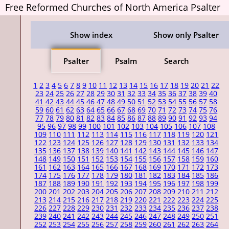
Free Reformed Churches of North America Psalter
Show index
Show only Psalter
Psalter
Psalm
Search
1
2
3
4
5
6
7
8
9
10
11
12
13
14
15
16
17
18
19
20
21
22
23
24
25
26
27
28
29
30
31
32
33
34
35
36
37
38
39
40
41
42
43
44
45
46
47
48
49
50
51
52
53
54
55
56
57
58
59
60
61
62
63
64
65
66
67
68
69
70
71
72
73
74
75
76
77
78
79
80
81
82
83
84
85
86
87
88
89
90
91
92
93
94
95
96
97
98
99
100
101
102
103
104
105
106
107
108
109
110
111
112
113
114
115
116
117
118
119
120
121
122
123
124
125
126
127
128
129
130
131
132
133
134
135
136
137
138
139
140
141
142
143
144
145
146
147
148
149
150
151
152
153
154
155
156
157
158
159
160
161
162
163
164
165
166
167
168
169
170
171
172
173
174
175
176
177
178
179
180
181
182
183
184
185
186
187
188
189
190
191
192
193
194
195
196
197
198
199
200
201
202
203
204
205
206
207
208
209
210
211
212
213
214
215
216
217
218
219
220
221
222
223
224
225
226
227
228
229
230
231
232
233
234
235
236
237
238
239
240
241
242
243
244
245
246
247
248
249
250
251
252
253
254
255
256
257
258
259
260
261
262
263
264