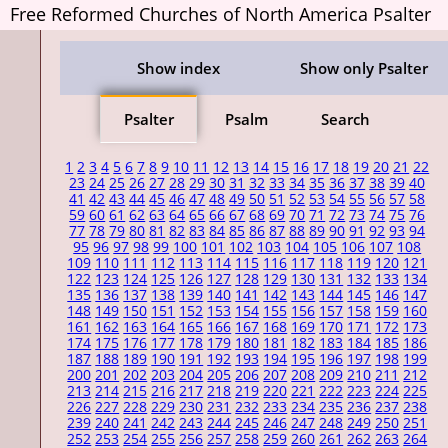
Free Reformed Churches of North America Psalter
Show index
Show only Psalter
Psalter
Psalm
Search
1
2
3
4
5
6
7
8
9
10
11
12
13
14
15
16
17
18
19
20
21
22
23
24
25
26
27
28
29
30
31
32
33
34
35
36
37
38
39
40
41
42
43
44
45
46
47
48
49
50
51
52
53
54
55
56
57
58
59
60
61
62
63
64
65
66
67
68
69
70
71
72
73
74
75
76
77
78
79
80
81
82
83
84
85
86
87
88
89
90
91
92
93
94
95
96
97
98
99
100
101
102
103
104
105
106
107
108
109
110
111
112
113
114
115
116
117
118
119
120
121
122
123
124
125
126
127
128
129
130
131
132
133
134
135
136
137
138
139
140
141
142
143
144
145
146
147
148
149
150
151
152
153
154
155
156
157
158
159
160
161
162
163
164
165
166
167
168
169
170
171
172
173
174
175
176
177
178
179
180
181
182
183
184
185
186
187
188
189
190
191
192
193
194
195
196
197
198
199
200
201
202
203
204
205
206
207
208
209
210
211
212
213
214
215
216
217
218
219
220
221
222
223
224
225
226
227
228
229
230
231
232
233
234
235
236
237
238
239
240
241
242
243
244
245
246
247
248
249
250
251
252
253
254
255
256
257
258
259
260
261
262
263
264