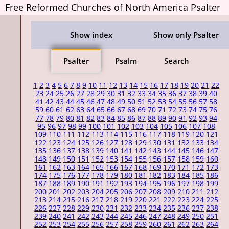
Free Reformed Churches of North America Psalter
Show index
Show only Psalter
Psalter
Psalm
Search
1
2
3
4
5
6
7
8
9
10
11
12
13
14
15
16
17
18
19
20
21
22
23
24
25
26
27
28
29
30
31
32
33
34
35
36
37
38
39
40
41
42
43
44
45
46
47
48
49
50
51
52
53
54
55
56
57
58
59
60
61
62
63
64
65
66
67
68
69
70
71
72
73
74
75
76
77
78
79
80
81
82
83
84
85
86
87
88
89
90
91
92
93
94
95
96
97
98
99
100
101
102
103
104
105
106
107
108
109
110
111
112
113
114
115
116
117
118
119
120
121
122
123
124
125
126
127
128
129
130
131
132
133
134
135
136
137
138
139
140
141
142
143
144
145
146
147
148
149
150
151
152
153
154
155
156
157
158
159
160
161
162
163
164
165
166
167
168
169
170
171
172
173
174
175
176
177
178
179
180
181
182
183
184
185
186
187
188
189
190
191
192
193
194
195
196
197
198
199
200
201
202
203
204
205
206
207
208
209
210
211
212
213
214
215
216
217
218
219
220
221
222
223
224
225
226
227
228
229
230
231
232
233
234
235
236
237
238
239
240
241
242
243
244
245
246
247
248
249
250
251
252
253
254
255
256
257
258
259
260
261
262
263
264