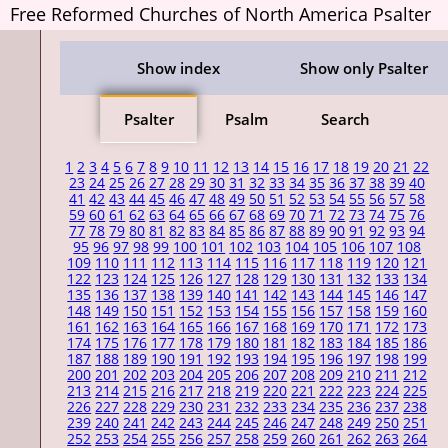
Free Reformed Churches of North America Psalter
Show index
Show only Psalter
Psalter
Psalm
Search
1
2
3
4
5
6
7
8
9
10
11
12
13
14
15
16
17
18
19
20
21
22
23
24
25
26
27
28
29
30
31
32
33
34
35
36
37
38
39
40
41
42
43
44
45
46
47
48
49
50
51
52
53
54
55
56
57
58
59
60
61
62
63
64
65
66
67
68
69
70
71
72
73
74
75
76
77
78
79
80
81
82
83
84
85
86
87
88
89
90
91
92
93
94
95
96
97
98
99
100
101
102
103
104
105
106
107
108
109
110
111
112
113
114
115
116
117
118
119
120
121
122
123
124
125
126
127
128
129
130
131
132
133
134
135
136
137
138
139
140
141
142
143
144
145
146
147
148
149
150
151
152
153
154
155
156
157
158
159
160
161
162
163
164
165
166
167
168
169
170
171
172
173
174
175
176
177
178
179
180
181
182
183
184
185
186
187
188
189
190
191
192
193
194
195
196
197
198
199
200
201
202
203
204
205
206
207
208
209
210
211
212
213
214
215
216
217
218
219
220
221
222
223
224
225
226
227
228
229
230
231
232
233
234
235
236
237
238
239
240
241
242
243
244
245
246
247
248
249
250
251
252
253
254
255
256
257
258
259
260
261
262
263
264