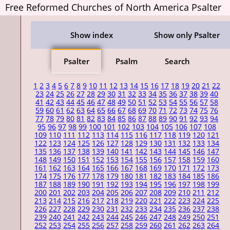
Free Reformed Churches of North America Psalter
Show index
Show only Psalter
Psalter
Psalm
Search
1
2
3
4
5
6
7
8
9
10
11
12
13
14
15
16
17
18
19
20
21
22
23
24
25
26
27
28
29
30
31
32
33
34
35
36
37
38
39
40
41
42
43
44
45
46
47
48
49
50
51
52
53
54
55
56
57
58
59
60
61
62
63
64
65
66
67
68
69
70
71
72
73
74
75
76
77
78
79
80
81
82
83
84
85
86
87
88
89
90
91
92
93
94
95
96
97
98
99
100
101
102
103
104
105
106
107
108
109
110
111
112
113
114
115
116
117
118
119
120
121
122
123
124
125
126
127
128
129
130
131
132
133
134
135
136
137
138
139
140
141
142
143
144
145
146
147
148
149
150
151
152
153
154
155
156
157
158
159
160
161
162
163
164
165
166
167
168
169
170
171
172
173
174
175
176
177
178
179
180
181
182
183
184
185
186
187
188
189
190
191
192
193
194
195
196
197
198
199
200
201
202
203
204
205
206
207
208
209
210
211
212
213
214
215
216
217
218
219
220
221
222
223
224
225
226
227
228
229
230
231
232
233
234
235
236
237
238
239
240
241
242
243
244
245
246
247
248
249
250
251
252
253
254
255
256
257
258
259
260
261
262
263
264