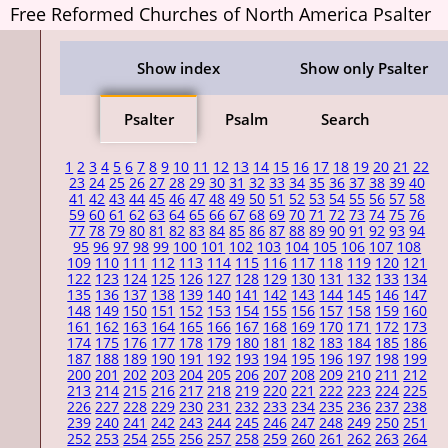
Free Reformed Churches of North America Psalter
Show index
Show only Psalter
Psalter
Psalm
Search
1
2
3
4
5
6
7
8
9
10
11
12
13
14
15
16
17
18
19
20
21
22
23
24
25
26
27
28
29
30
31
32
33
34
35
36
37
38
39
40
41
42
43
44
45
46
47
48
49
50
51
52
53
54
55
56
57
58
59
60
61
62
63
64
65
66
67
68
69
70
71
72
73
74
75
76
77
78
79
80
81
82
83
84
85
86
87
88
89
90
91
92
93
94
95
96
97
98
99
100
101
102
103
104
105
106
107
108
109
110
111
112
113
114
115
116
117
118
119
120
121
122
123
124
125
126
127
128
129
130
131
132
133
134
135
136
137
138
139
140
141
142
143
144
145
146
147
148
149
150
151
152
153
154
155
156
157
158
159
160
161
162
163
164
165
166
167
168
169
170
171
172
173
174
175
176
177
178
179
180
181
182
183
184
185
186
187
188
189
190
191
192
193
194
195
196
197
198
199
200
201
202
203
204
205
206
207
208
209
210
211
212
213
214
215
216
217
218
219
220
221
222
223
224
225
226
227
228
229
230
231
232
233
234
235
236
237
238
239
240
241
242
243
244
245
246
247
248
249
250
251
252
253
254
255
256
257
258
259
260
261
262
263
264