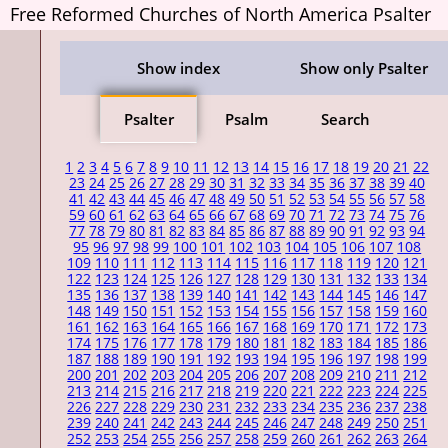
Free Reformed Churches of North America Psalter
Show index
Show only Psalter
Psalter
Psalm
Search
1
2
3
4
5
6
7
8
9
10
11
12
13
14
15
16
17
18
19
20
21
22
23
24
25
26
27
28
29
30
31
32
33
34
35
36
37
38
39
40
41
42
43
44
45
46
47
48
49
50
51
52
53
54
55
56
57
58
59
60
61
62
63
64
65
66
67
68
69
70
71
72
73
74
75
76
77
78
79
80
81
82
83
84
85
86
87
88
89
90
91
92
93
94
95
96
97
98
99
100
101
102
103
104
105
106
107
108
109
110
111
112
113
114
115
116
117
118
119
120
121
122
123
124
125
126
127
128
129
130
131
132
133
134
135
136
137
138
139
140
141
142
143
144
145
146
147
148
149
150
151
152
153
154
155
156
157
158
159
160
161
162
163
164
165
166
167
168
169
170
171
172
173
174
175
176
177
178
179
180
181
182
183
184
185
186
187
188
189
190
191
192
193
194
195
196
197
198
199
200
201
202
203
204
205
206
207
208
209
210
211
212
213
214
215
216
217
218
219
220
221
222
223
224
225
226
227
228
229
230
231
232
233
234
235
236
237
238
239
240
241
242
243
244
245
246
247
248
249
250
251
252
253
254
255
256
257
258
259
260
261
262
263
264