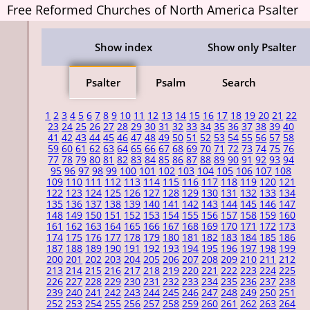
Free Reformed Churches of North America Psalter
Show index
Show only Psalter
Psalter
Psalm
Search
1
2
3
4
5
6
7
8
9
10
11
12
13
14
15
16
17
18
19
20
21
22
23
24
25
26
27
28
29
30
31
32
33
34
35
36
37
38
39
40
41
42
43
44
45
46
47
48
49
50
51
52
53
54
55
56
57
58
59
60
61
62
63
64
65
66
67
68
69
70
71
72
73
74
75
76
77
78
79
80
81
82
83
84
85
86
87
88
89
90
91
92
93
94
95
96
97
98
99
100
101
102
103
104
105
106
107
108
109
110
111
112
113
114
115
116
117
118
119
120
121
122
123
124
125
126
127
128
129
130
131
132
133
134
135
136
137
138
139
140
141
142
143
144
145
146
147
148
149
150
151
152
153
154
155
156
157
158
159
160
161
162
163
164
165
166
167
168
169
170
171
172
173
174
175
176
177
178
179
180
181
182
183
184
185
186
187
188
189
190
191
192
193
194
195
196
197
198
199
200
201
202
203
204
205
206
207
208
209
210
211
212
213
214
215
216
217
218
219
220
221
222
223
224
225
226
227
228
229
230
231
232
233
234
235
236
237
238
239
240
241
242
243
244
245
246
247
248
249
250
251
252
253
254
255
256
257
258
259
260
261
262
263
264