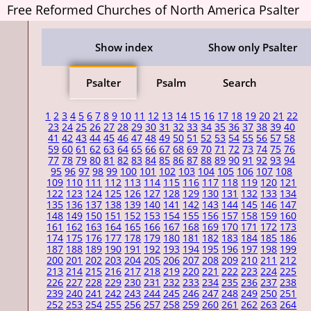
Free Reformed Churches of North America Psalter
Show index
Show only Psalter
Psalter
Psalm
Search
1
2
3
4
5
6
7
8
9
10
11
12
13
14
15
16
17
18
19
20
21
22
23
24
25
26
27
28
29
30
31
32
33
34
35
36
37
38
39
40
41
42
43
44
45
46
47
48
49
50
51
52
53
54
55
56
57
58
59
60
61
62
63
64
65
66
67
68
69
70
71
72
73
74
75
76
77
78
79
80
81
82
83
84
85
86
87
88
89
90
91
92
93
94
95
96
97
98
99
100
101
102
103
104
105
106
107
108
109
110
111
112
113
114
115
116
117
118
119
120
121
122
123
124
125
126
127
128
129
130
131
132
133
134
135
136
137
138
139
140
141
142
143
144
145
146
147
148
149
150
151
152
153
154
155
156
157
158
159
160
161
162
163
164
165
166
167
168
169
170
171
172
173
174
175
176
177
178
179
180
181
182
183
184
185
186
187
188
189
190
191
192
193
194
195
196
197
198
199
200
201
202
203
204
205
206
207
208
209
210
211
212
213
214
215
216
217
218
219
220
221
222
223
224
225
226
227
228
229
230
231
232
233
234
235
236
237
238
239
240
241
242
243
244
245
246
247
248
249
250
251
252
253
254
255
256
257
258
259
260
261
262
263
264